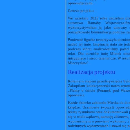
opowiadaczami.
Geneza projektu
We wrześniu 2025 roku zaczęłam przy
autorstwa Barnaby Wójtowicza-S
wykorzystywałam ją jako umowny sy
porządkowało komunikację podczas zaj
Ponieważ figurka towarzyszyła uczniom 
nadać jej imię. Inspiracją stała się j
podczas której analizowaliśmy paste
roku. Dla uczniów imię Mietek ora
intrygujące i nieco tajemnicze. W rezu
Mieczysław”.
Realizacja projektu
Kolejnym etapem przedsięwzięcia był
Zakupiłam kolekcjonerski notes-szta
„Planty o świcie (Poranek pod Wawel
opowieści.
Każde dziecko zabierało Mietka do dom
księdze. Uczniowie tworzyli opowiada
teksty rysunkami oraz dokumentowali p
się w wielowątkową narrację zbiorową
wyposażonym w prowiant wykonany z k
rodzinnych wydarzeniach i stawał się 