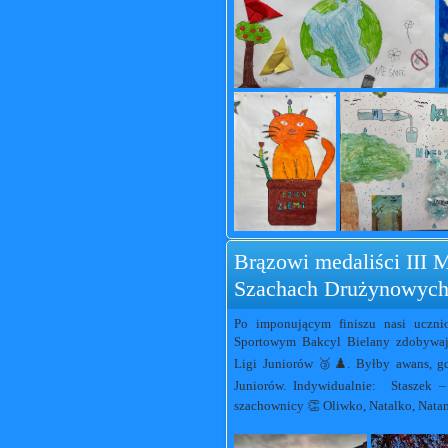
Brązowi medaliści III 
Szachach Drużynowych
Po imponującym finiszu nasi uczni
Sportowym Bakcyl Bielany zdobywają
Ligi Juniorów 🥉♟️. Byłby awans, g
Juniorów. Indywidualnie: Staszek – 
szachownicy 👏 Oliwko, Natalko, Nata