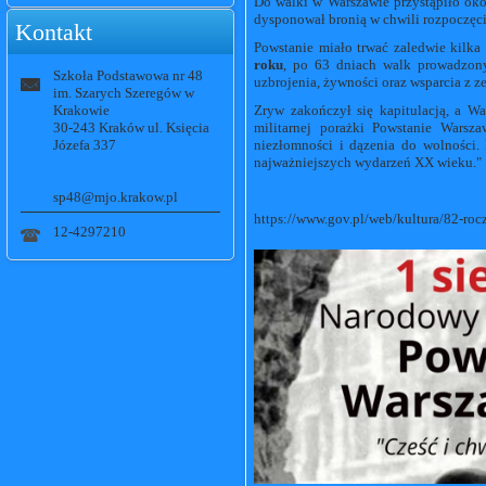
Do walki w Warszawie przystąpiło ok
dysponował bronią w chwili rozpoczęci
Kontakt
Powstanie miało trwać zaledwie kilka 
roku
, po 63 dniach walk prowadzon
Szkoła Podstawowa nr 48
uzbrojenia, żywności oraz wsparcia z z
im. Szarych Szeregów w
Krakowie
Zryw zakończył się kapitulacją, a W
30-243 Kraków ul. Księcia
militarnej porażki Powstanie Warsza
Józefa 337
niezłomności i dązenia do wolności.
najważniejszych wydarzeń XX wieku."
sp48@mjo.krakow.pl
https://www.gov.pl/web/kultura/82-ro
12-4297210