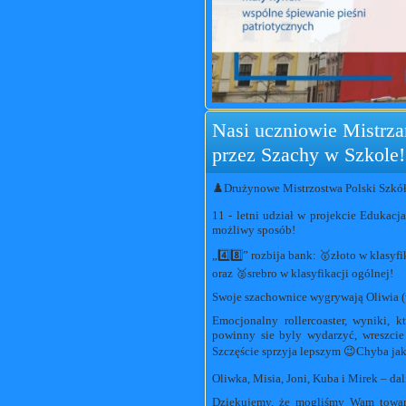
Nasi uczniowie Mistrzam
przez Szachy w Szkole!
♟️Drużynowe Mistrzostwa Polski Szkół k
11 - letni udział w projekcie Eduka
możliwy sposób!
„4️⃣8️⃣” rozbija bank: 🥇złoto w klasy
oraz 🥈srebro w klasyfikacji ogólnej!
Swoje szachownice wygrywają Oliwia (wy
Emocjonalny rollercoaster, wyniki, k
powinny sie byly wydarzyć, wreszcie 
Szczęście sprzyja lepszym 😉Chyba jak
Oliwka, Misia, Joni, Kuba i Mirek – dal
Dziękujemy, że mogliśmy Wam towarz