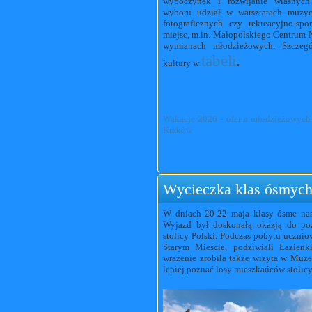
wypoczynek i rozwijanie własnych
wyboru udział w warsztatach muzycz
fotograficznych czy rekreacyjno-sp
miejsc, m.in. Małopolskiego Centrum 
wymianach młodzieżowych. Szczeg
tabeli
.
kultury w
Wakacje 2026 - oferta młodzieżowych 
Kraków
Wycieczka klas ósmyc
W dniach 20-22 maja klasy ósme nas
Wyjazd był doskonałą okazją do pozn
stolicy Polski. Podczas pobytu ucznio
Starym Mieście, podziwiali
Łazienk
wrażenie zrobiła także wizyta w
Muze
lepiej poznać losy mieszkańców stolicy