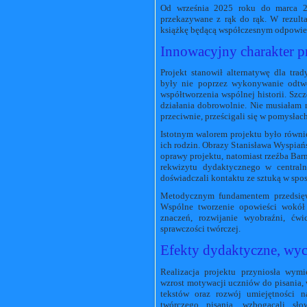
Od września 2025 roku do marca 20
przekazywane z rąk do rąk. W rezulta
książkę będącą współczesnym odpowi
Innowacyjny charakter p
Projekt stanowił alternatywę dla tr
były nie poprzez wykonywanie odtwór
współtworzenia wspólnej historii. Szc
działania dobrowolnie. Nie musiała
przeciwnie, prześcigali się w pomysła
Istotnym walorem projektu było równi
ich rodzin. Obrazy Stanisława Wyspiańs
oprawy projektu, natomiast rzeźba Barn
rekwizytu dydaktycznego w centraln
doświadczali kontaktu ze sztuką w spos
Metodycznym fundamentem przedsięwzi
Wspólne tworzenie opowieści wokół
znaczeń, rozwijanie wyobraźni, ćwi
sprawczości twórczej.
Efekty dydaktyczne, wy
Realizacja projektu przyniosła wym
wzrost motywacji uczniów do pisania, 
tekstów oraz rozwój umiejętności n
twórczego pisania, wzbogacali sło