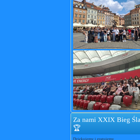
Za nami XXIX Bieg Śla
🏆
Dziękujemy i gratujemy