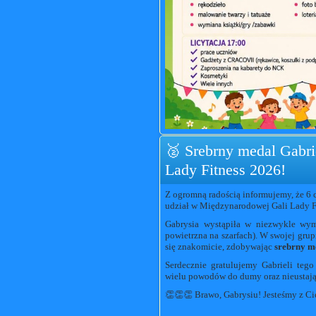
🥈 Srebrny medal Gabri
Lady Fitness 2026!
Z ogromną radością informujemy, że 6 
udział w Międzynarodowej Gali Lady Fi
Gabrysia wystąpiła w niezwykle wy
powietrzna na szarfach). W swojej gru
się znakomicie, zdobywając
srebrny m
Serdecznie gratulujemy Gabrieli teg
wielu powodów do dumy oraz nieustające
👏👏👏 Brawo, Gabrysiu! Jesteśmy z C