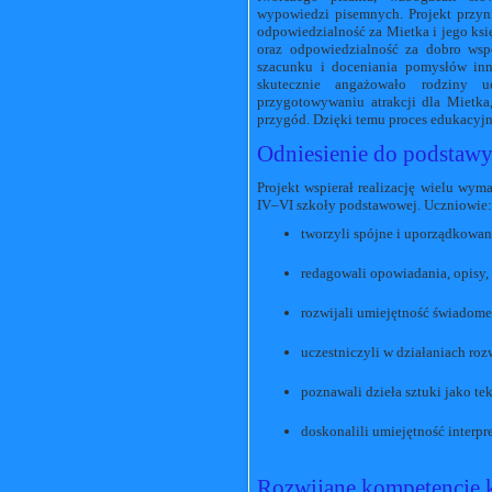
wypowiedzi pisemnych. Projekt przyn
odpowiedzialność za Mietka i jego ksi
oraz odpowiedzialność za dobro wsp
szacunku i doceniania pomysłów in
skutecznie angażowało rodziny u
przygotowywaniu atrakcji dla Mietka
przygód. Dzięki temu proces edukacyjny
Odniesienie do podstawy
Projekt wspierał realizację wielu wy
IV–VI szkoły podstawowej. Uczniowie:
tworzyli spójne i uporządkowa
redagowali opowiadania, opisy, 
rozwijali umiejętność świadom
uczestniczyli w działaniach roz
poznawali dzieła sztuki jako tek
doskonalili umiejętność interp
Rozwijane kompetencje 