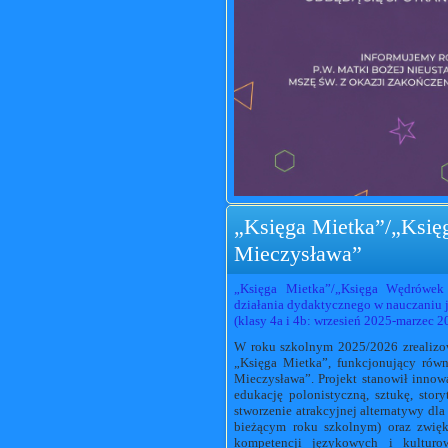
„Księga Mietka”/„Ksi
Mieczysława”
„Księga Mietka”/„Księga Wędrówek 
działania dydaktycznego w nauczaniu j
(klasy 4a i 4b: wrzesień 2025-marzec 2
W roku szkolnym 2025/2026 zrealizow
„Księga Mietka”, funkcjonujący ró
Mieczysława”. Projekt stanowił inno
edukację polonistyczną, sztukę, stor
stworzenie atrakcyjnej alternatywy 
bieżącym roku szkolnym) oraz zwięk
kompetencji językowych i kulturow