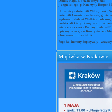
Danuty Hajduk, oraz nauczycielki
j. angielskiego, p. Katarzyny Rospond
Uczestnicy odwiedzili Wilno, Troki, S
zwiedzili Cmentarz na Rossie, gdzie mł
wędrowali śladami Wielkich Polaków, z
podziwiali Ostrą Bramę wraz z obraze
miejsce spoczynku Barbary Radziwiłł
i piękny zamek, a w Kruszynianach Mec
obserwowali żubry i dziki.
Pogoda i humory dopisywały - wszyscy 
Majówka w Krakowie