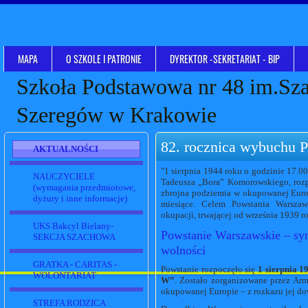
MAPA
O SZKOLE I PATRONIE
DYREKTOR -SEKRETARIAT - BIP
Szkoła Podstawowa nr 48 im.Sz
Szeregów w Krakowie
82. rocznica wybuchu 
AKTUALNOŚCI
"1 sierpnia 1944 roku o godzinie 17.0
NAUCZYCIELE
Tadeusza „Bora” Komorowskiego, rozp
(wymagania przedmiotowe,
zbrojna podziemia w okupowanej Europ
dyżury i inne informacje)
miesiące. Celem Powstania Warszaw
okupacji, trwającej od września 1939 r
UKS Bakcyl Bielany-
Powstanie Warszawskie – sym
SEKCJA SZACHOWA
wolności
GRATKA - CARITAS -
Powstanie rozpoczęło się
1 sierpnia 1
WOLONTARIAT
W”
. Zostało zorganizowane przez Arm
okupowanej Europie – z rozkazu jej d
STREFA RODZICA