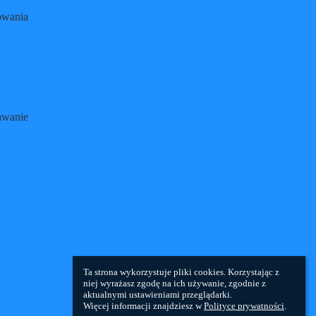
howania
awanie
Ta strona wykorzystuje pliki cookies. Korzystając z 
niej wyrażasz zgodę na ich używanie, zgodnie z 
aktualnymi ustawieniami przeglądarki.

Więcej informacji znajdziesz w 
Polityce prywatności
.