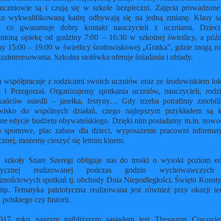
uczniowie są i czują się w szkole bezpieczni. Zajęcia prowadzone
o wykwalifikowaną kadrę odbywają się
na jedną zmianę. Klasy s
e, co gwarantuje dobry kontakt nauczycieli z uczniami. Dziec
nioną opiekę od godziny 7:00 – 16:30 w szkolnej świetlicy, a późn
ny 15:00 – 19:00 w świetlicy środowiskowej „Gratka”, gdzie mogą ro
zainteresowania. Szkolna stołówka oferuje śniadania i obiady.
a współpracuje z rodzicami swoich uczniów oraz ze środowiskiem lo
n i Przegorzał. Organizujemy spotkania uczniów, nauczycieli, rodz
kańców osiedli – jasełka, festyny… Gdy trzeba potrafimy zmobil
wisko do wspólnych działań, czego najlepszym przykładem są k
ne edycje budżetu obywatelskiego. Dzięki nim posiadamy m.in. nowo
o sportowe, plac zabaw dla dzieci, wyposażenie pracowni informaty
tycznej, możemy cieszyć się letnim kinem.
n szkoły Szare Szeregi obliguje nas do troski o wysoki poziom ed
iotycznej realizowanej podczas godzin wychowawczych
cznościowych spotkań tj. obchody Dnia Niepodległości, Święto Konstyt
itp. Tematyka patriotyczna realizowana jest również przy okazji t
zyka polskiego czy historii.
17 roku naszym najbliższym sąsiadem jest Thesaurus Cracovie