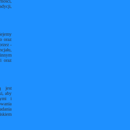
ności,
dycji,
niejemy
o oraz
rzez -
cjału,
zinnym
i oraz
 jest
i, aby
zymi i
mowania
adania
iskiem