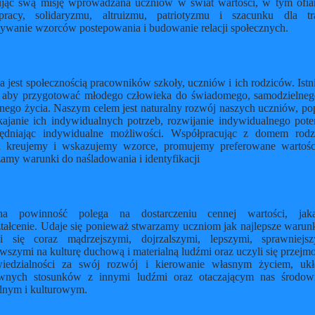
zując swą misję wprowadzana uczniów w świat wartości, w tym ofiar
pracy, solidaryzmu, altruizmu, patriotyzmu i szacunku dla tra
ywanie wzorców postepowania i budowanie relacji społecznych.
 jest społecznością pracowników szkoły, uczniów i ich rodziców. Ist
, aby przygotować młodego człowieka do świadomego, samodzielneg
nego życia. Naszym celem jest naturalny rozwój naszych uczniów, pop
kajanie ich indywidualnych potrzeb, rozwijanie indywidualnego poten
ędniając indywidualne możliwości. Współpracując z domem rod
a kreujemy i wskazujemy wzorce, promujemy preferowane wartośc
amy warunki do naśladowania i identyfikacji
a powinność polega na dostarczeniu cennej wartości, jaką
tałcenie. Udaje się ponieważ stwarzamy uczniom jak najlepsze warunk
li się coraz mądrzejszymi, dojrzalszymi, lepszymi, sprawniejs
wszymi na kulturę duchową i materialną ludźmi oraz uczyli się przej
iedzialności za swój rozwój i kierowanie własnym życiem, ukł
wnych stosunków z innymi ludźmi oraz otaczającym nas środow
alnym i kulturowym.