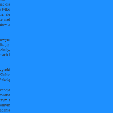
jąc dla
 tylko
ie, ale
ce nad
zniów z
azowym
izując
szkoły,
sach i
wysoki
Klubie
Szkołą
.
cepcja
awarta
czym i
kolnym
adania