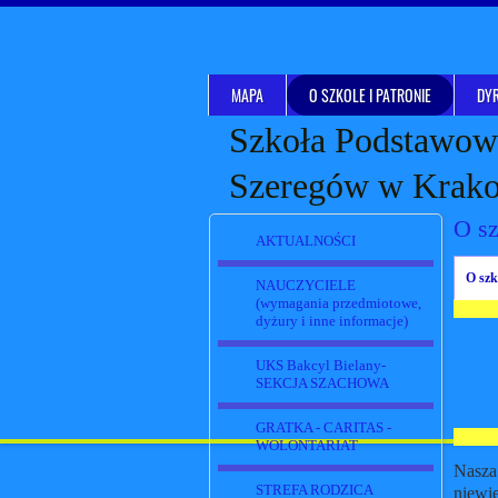
MAPA
O SZKOLE I PATRONIE
DYR
Szkoła Podstawowa
Szeregów w Krak
O sz
AKTUALNOŚCI
O szk
NAUCZYCIELE
(wymagania przedmiotowe,
dyżury i inne informacje)
UKS Bakcyl Bielany-
SEKCJA SZACHOWA
GRATKA - CARITAS -
WOLONTARIAT
Nasza
STREFA RODZICA
niewie