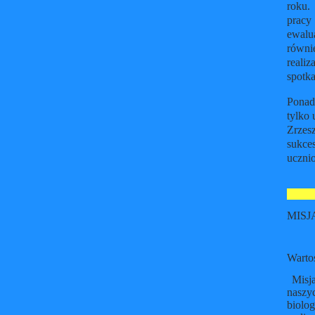
roku.
pracy
ewalua
równi
reali
spotka
Ponad
tylko 
Zrzes
sukce
ucznio
MISJ
Warto
Misja
naszy
biolo