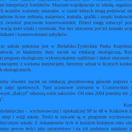
m Interpretacji Artefaktów. Muzeum współpracuje ze szkołą, organizu
ch uczniów warsztaty muzealne, w czasie których mogą podziwiać nie
dzone liczne militaria, malarstwo, teatralia, grafiki i szopki krakowsk
eż zwiedzić pracownie konserwatorskie. Dzieci mogą zobaczyć pra
wacją dzieł sztuki i rzemiosła. Nie bez znaczenia jest też kontakt uc
alnikami i konserwatorami zabytków.
 że szkoła położona jest w Bielańsko-Tynieckim Parku Krajobr
dował, że kładziemy duży nacisk na edukację ekologiczną. Real
ki program ekologiczny wykorzystujemy najbliższe i dalsze otoczenie 
pracujemy z wieloma instytucjami, bierzemy udział w licznych konkur
cjach ekologicznych.
iemy również nacisk na edukację prozdrowotną głównie poprzez 
m zajęć sportowych. Nasi uczniowie zrzeszeni w Uczniowskim 
owym „Bakcyl” odnoszą wiele sukcesów. Od roku 2004 jesteśmy też „
z klasą”
Kon
 dydaktyczno - wychowawczej i opiekuńczej SP nr 48 w Krakowie z
 misji i wizji szkoły. Treści te zawarte są w
programie wychowaw
aktycznym szkoły.
Z dokumentów tych w każdym kolejnym roku sz
ramy pewne treści jako priorytetowe
i na ich podstawie ustalamy z