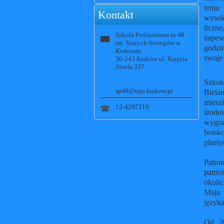
temu 
Kontakt
wysok
liczn
Szkoła Podstawowa nr 48
zapew
im. Szarych Szeregów w
godzi
Krakowie
swoje 
30-243 Kraków ul. Księcia
Józefa 337
Szkoł
sp48@mjo.krakow.pl
Biela
miesz
12-4297210
środo
wygra
boisk
plas
Patro
patr
okoli
Maja 
ję
Od 20