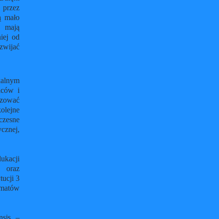
 przez
ą mało
i mają
iej od
zwijać
kalnym
iców i
izować
olejne
czesne
cznej,
ukacji
 oraz
ucji 3
ematów
nsis –