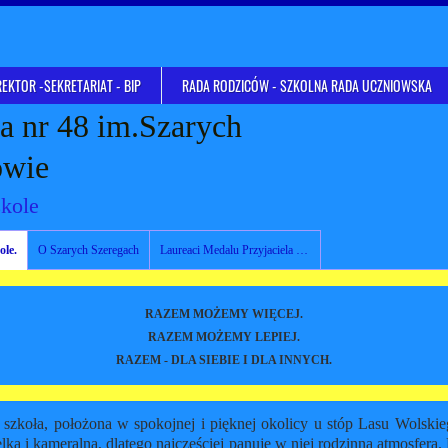
EKTOR -SEKRETARIAT - BIP
RADA RODZICÓW - SZKOLNA RADA UCZNIOWSKA
 nr 48 im.Szarych
owie
kole
ole.
O Szarych Szeregach
Laureaci Medalu Przyjaciela Szkoły
RAZEM MOŻEMY WIĘCEJ.
RAZEM MOŻEMY LEPIEJ.
RAZEM - DLA SIEBIE I DLA INNYCH.
 szkoła, położona w spokojnej i pięknej okolicy u stóp Lasu Wolskieg
lka i kameralna, dlatego najczęściej panuje w niej rodzinna atmosfera.