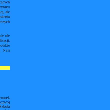
zących
wyniku
ej, ale
ożenia
wszych
ie nie
izacji.
olskie
. Nasi
erunek
rozwój
Szkoła