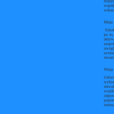
reali
współ
wskaz
Misja
Szkoła
po to
aktyw
zaspo
uwzgl
uczni
stwarz
Wizja
Główn
wyksz
stawa
wrażli
odpow
popra
natur