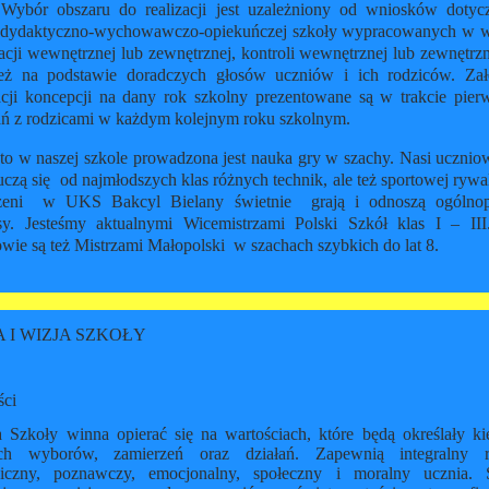
 Wybór obszaru do realizacji jest uzależniony od wniosków
dotyc
 dydaktyczno-wychowawczo-opiekuńczej szkoły wypracowanych w 
cji wewnętrznej lub zewnętrznej, kontroli wewnętrznej lub zewnętrzn
eż na
podstawie doradczych głosów uczniów i ich rodziców.
Zał
zacji koncepcji na dany rok szkolny prezentowane są w trakcie pier
ń z
rodzicami w każdym kolejnym roku szkolnym.
to w naszej szkole prowadzona jest nauka gry w szachy. Nasi uczniow
uczą się od najmłodszych klas różnych technik, ale też sportowej rywal
zeni w UKS Bakcyl Bielany świetnie grają i odnoszą ogólnop
sy.
Jesteśmy aktualnymi Wicemistrzami Polski Szkół klas I – III
wie są też Mistrzami Małopolski w szachach szybkich do lat 8.
A I WIZJA SZKOŁY
ści
 Szkoły winna opierać się na wartościach, które będą określały ki
ch wyborów, zamierzeń oraz działań. Zapewnią integralny 
giczny, poznawczy, emocjonalny, społeczny i moralny ucznia. 