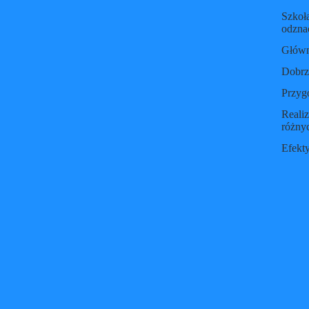
Szkoła
odzna
Główn
Dobrze
Przygo
Reali
różnyc
Efekty