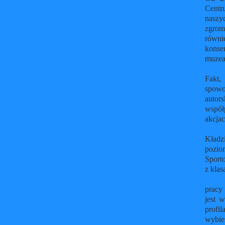
Centru
naszy
zgroma
równi
konser
muze
Fakt,
spowo
autors
współ
ak
Kładz
pozio
Sport
pracy
jest
w
profil
wybie