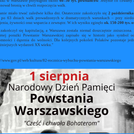
lki w Warszawie przystąpiło około
40–50 tys. powstańców
. Jedynie co czwarty 
nował bronią w chwili rozpoczęcia walk.
anie miało trwać zaledwie kilka dni. Ostatecznie zakończyło się
2 październik
, po 63 dniach walk prowadzonych w dramatycznych warunkach – przy niedo
jenia, żywności oraz wsparcia z zewnątrz. W ich wyniku zginęło
ok. 150-200 tys. o
zakończył się kapitulacją, a Warszawa została niemal doszczętnie zniszczona
arnej porażki Powstanie Warszawskiej zapisało się w historii jako symbol o
omności i dązenia do wolności. Dla kolejnych pokoleń Polaków pozostaje je
żniejszych wydarzeń XX wieku."
://www.gov.pl/web/kultura/82-rocznica-wybuchu-powstania-warszawskiego