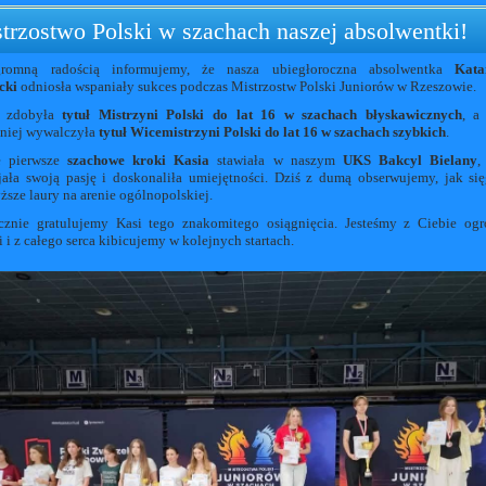
trzostwo Polski w szachach naszej absolwentki!
romną radością informujemy, że nasza ubiegłoroczna absolwentka
Kata
cki
odniosła wspaniały sukces podczas Mistrzostw Polski Juniorów w Rzeszowie.
a zdobyła
tytuł Mistrzyni Polski do lat 16 w szachach błyskawicznych
, a
niej wywalczyła
tytuł Wicemistrzyni Polski do lat 16 w szachach szybkich
.
e pierwsze
szachowe kroki Kasia
stawiała w naszym
UKS Bakcyl Bielany
,
jała swoją pasję i doskonaliła umiejętności. Dziś z dumą obserwujemy, jak si
ższe laury na arenie ogólnopolskiej.
cznie gratulujemy Kasi tego znakomitego osiągnięcia. Jesteśmy z Ciebie og
 i z całego serca kibicujemy w kolejnych startach.