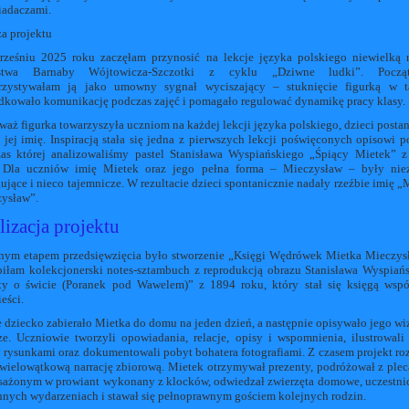
adaczami.
a projektu
ześniu 2025 roku zaczęłam przynosić na lekcje języka polskiego niewielką 
rstwa Barnaby Wójtowicza-Szczotki z cyklu „Dziwne ludki”. Począ
zystywałam ją jako umowny sygnał wyciszający – stuknięcie figurką w ta
dkowało komunikację podczas zajęć i pomagało regulować dynamikę pracy klasy.
waż figurka towarzyszyła uczniom na każdej lekcji języka polskiego, dzieci posta
 jej imię. Inspiracją stała się jedna z pierwszych lekcji poświęconych opisowi po
as której analizowaliśmy pastel Stanisława Wyspiańskiego „Śpiący Mietek” 
 Dla uczniów imię Mietek oraz jego pełna forma – Mieczysław – były nie
gujące i nieco tajemnicze. W rezultacie dzieci spontanicznie nadały rzeźbie imię „
ysław”.
lizacja projektu
nym etapem przedsięwzięcia było stworzenie „Księgi Wędrówek Mietka Mieczys
iłam kolekcjonerski notes-sztambuch z reprodukcją obrazu Stanisława Wyspiań
ty o świcie (Poranek pod Wawelem)” z 1894 roku, który stał się księgą wsp
eści.
 dziecko zabierało Mietka do domu na jeden dzień, a następnie opisywało jego wi
ze. Uczniowie tworzyli opowiadania, relacje, opisy i wspomnienia, ilustrowali
y rysunkami oraz dokumentowali pobyt bohatera fotografiami. Z czasem projekt ro
 wielowątkową narrację zbiorową. Mietek otrzymywał prezenty, podróżował z ple
ażonym w prowiant wykonany z klocków, odwiedzał zwierzęta domowe, uczestni
nnych wydarzeniach i stawał się pełnoprawnym gościem kolejnych rodzin.