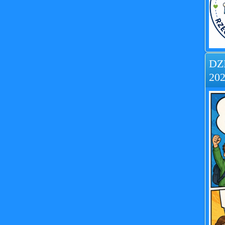
DZ
202