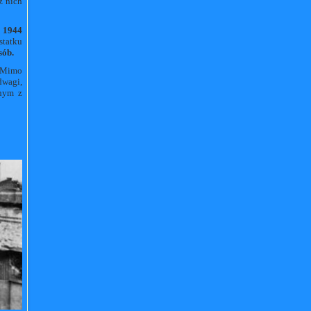
z nich
a 1944
statku
sób.
. Mimo
dwagi,
dnym z