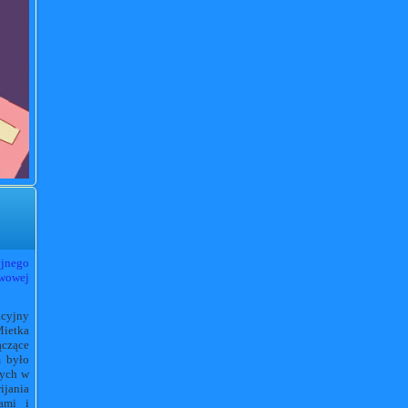
jnego
awowej
acyjny
Mietka
ączące
m było
wych w
ijania
ami i