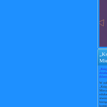
„Ks
Mie
„Ksi
dział
(klas
W rok
„Księ
Miecz
eduka
stwor
bieżą
komp