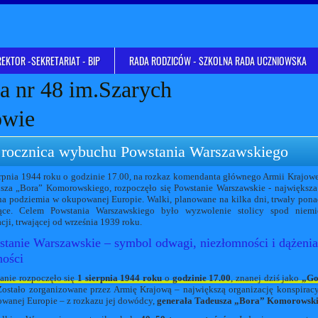
EKTOR -SEKRETARIAT - BIP
RADA RODZICÓW - SZKOLNA RADA UCZNIOWSKA
 nr 48 im.Szarych
owie
 rocznica wybuchu Powstania Warszawskiego
erpnia 1944 roku o godzinie 17.00, na rozkaz komendanta głównego Armii Krajowe
sza „Bora” Komorowskiego, rozpoczęło się Powstanie Warszawskie - największa
na podziemia w okupowanej Europie. Walki, planowane na kilka dni, trwały pon
ące. Celem Powstania Warszawskiego było wyzwolenie stolicy spod niemie
cji, trwającej od września 1939 roku.
tanie Warszawskie – symbol odwagi, niezłomności i dążenia
ności
anie rozpoczęło się
1 sierpnia 1944 roku
o
godzinie 17.00
, znanej dziś jako
„Go
Zostało zorganizowane przez Armię Krajową – największą organizację konspirac
wanej Europie – z rozkazu jej dowódcy,
generała Tadeusza „Bora” Komorowsk