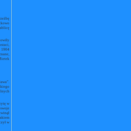
rzeźbę
tkowo
blicę
nowiły
staci,
z 1904
znane,
Mietek
ława”.
skiego
ólnych
zytę w
 swoje
zwinął
cakiem
czył w