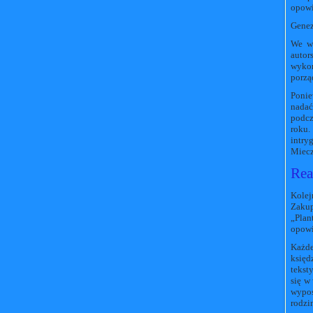
opowi
Genez
We wr
auto
wykor
porzą
Ponie
nadać
podcz
roku.
intry
Miecz
Rea
Kolej
Zakup
„Plan
opowi
Każde
księd
tekst
się w
wypos
rodzi