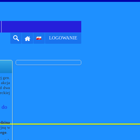
LOGOWANIE
j gen.
 akcja
ad dwa
ckiej
 do
dzina
yjną w
iego
.