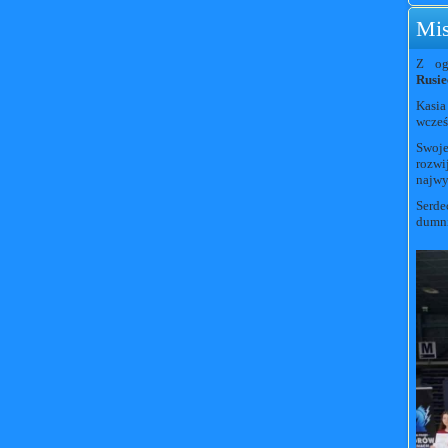
Mis
Z og
Rusie
Kasi
wcześ
Swoj
rozwi
najwy
Serde
dumni