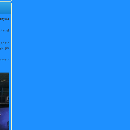
rzyna
 dzień
 gdzie
ęga po
romnie