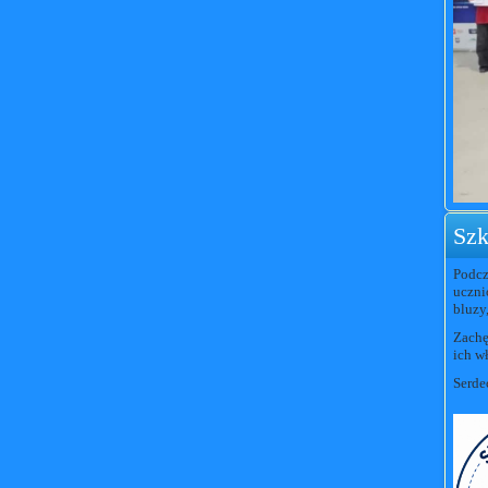
Szk
Podcz
uczni
bluzy,
Zachę
ich w
Serde