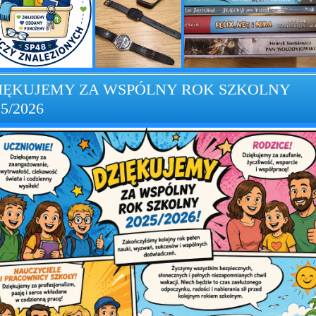
IĘKUJEMY ZA WSPÓLNY ROK SZKOLNY
5/2026