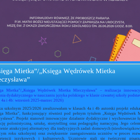
ięga Mietka”/„Księga Wędrówek Mietka
czysława”
ęga Mietka”/„Księga Wędrówek Mietka Mieczysława” – realizacja innowacy
ania dydaktycznego w nauczaniu języka polskiego w klasie czwartej szkoły podst
y 4a i 4b: wrzesień 2025-marzec 2026)
u szkolnym 2025/2026 zrealizowałam w klasach 4a i 4b autorski projekt eduk
ga Mietka”, funkcjonujący również pod pełnym tytułem „Księga Wędrówek 
ysława”. Projekt stanowił innowacyjne działanie dydaktyczne i wychowawcze ł
cję polonistyczną, sztukę, storytelling oraz pedagogikę narracyjną. Jego cele
zenie atrakcyjnej alternatywy dla tradycyjnych zadań domowych (nieobowiązko
cym roku szkolnym) oraz zwiększenie zaangażowania uczniów w proces rozw
etencji językowych i kulturowych. Uczniowie stali się twórczymi pisarz