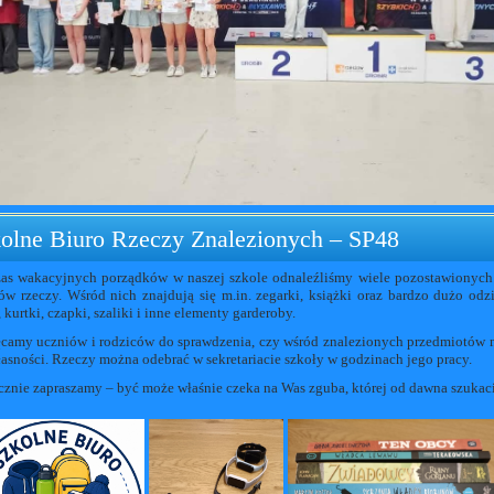
olne Biuro Rzeczy Znalezionych – SP48
as wakacyjnych porządków w naszej szkole odnaleźliśmy wiele pozostawionych
ów rzeczy. Wśród nich znajdują się m.in. zegarki, książki oraz bardzo dużo odz
 kurtki, czapki, szaliki i inne elementy garderoby.
camy uczniów i rodziców do sprawdzenia, czy wśród znalezionych przedmiotów 
łasności. Rzeczy można odebrać w sekretariacie szkoły w godzinach jego pracy.
cznie zapraszamy – być może właśnie czeka na Was zguba, której od dawna szukac