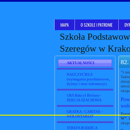
MAPA
O SZKOLE I PATRONIE
DYR
Szkoła Podstawowa
Szeregów w Krak
82.
AKTUALNOŚCI
"1 si
NAUCZYCIELE
Tadeu
(wymagania przedmiotowe,
zbroj
dyżury i inne informacje)
miesi
okupa
UKS Bakcyl Bielany-
Pows
SEKCJA SZACHOWA
wol
GRATKA - CARITAS -
Powst
WOLONTARIAT
W”
. 
okupo
STREFA RODZICA