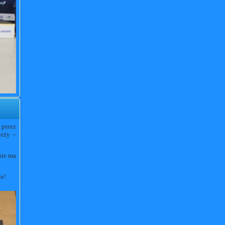
 przez
ieży –
nie ma
ie!