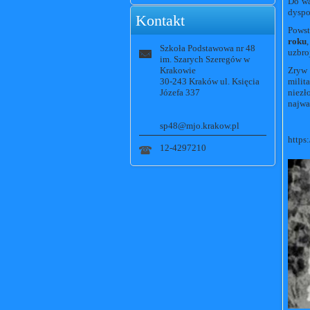
Do wa
dyspo
Kontakt
Powst
roku
Szkoła Podstawowa nr 48
uzbro
im. Szarych Szeregów w
Krakowie
Zryw 
30-243 Kraków ul. Księcia
milit
Józefa 337
niezł
najwa
sp48@mjo.krakow.pl
https
12-4297210