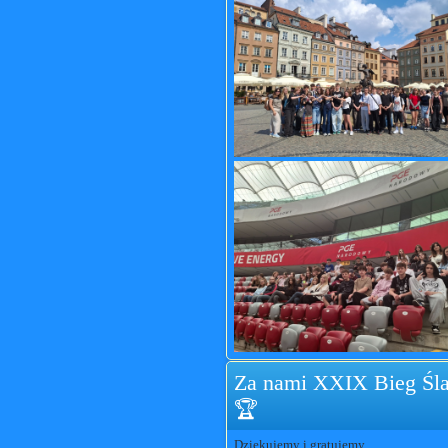
Za nami XXIX Bieg Śla
🏆
Dziękujemy i gratujemy