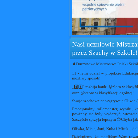
Nasi uczniowie Mistrzam
przez Szachy w Szkole!
♟️Drużynowe Mistrzostwa Polski Szkół k
11 - letni udział w projekcie Eduka
możliwy sposób!
„4️⃣8️⃣” rozbija bank: 🥇złoto w klasy
oraz 🥈srebro w klasyfikacji ogólnej!
Swoje szachownice wygrywają Oliwia (wy
Emocjonalny rollercoaster, wyniki, k
powinny sie byly wydarzyć, wreszcie 
Szczęście sprzyja lepszym 😉Chyba jak
Oliwka, Misia, Joni, Kuba i Mirek – dal
Dziękujemy, że mogliśmy Wam towarz