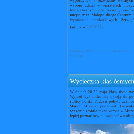
wypoczynek i rozwijanie własnych
wyboru udział w warsztatach muzycz
fotograficznych czy rekreacyjno-sp
miejsc, m.in. Małopolskiego Centrum 
wymianach młodzieżowych. Szczeg
tabeli
.
kultury w
Wakacje 2026 - oferta młodzieżowych 
Kraków
Wycieczka klas ósmyc
W dniach 20-22 maja klasy ósme nas
Wyjazd był doskonałą okazją do pozn
stolicy Polski. Podczas pobytu ucznio
Starym Mieście, podziwiali
Łazienk
wrażenie zrobiła także wizyta w
Muze
lepiej poznać losy mieszkańców stolicy