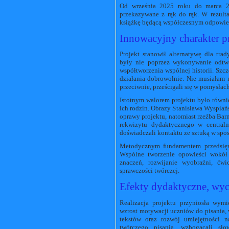
Od września 2025 roku do marca 20
przekazywane z rąk do rąk. W rezulta
książkę będącą współczesnym odpowi
Innowacyjny charakter p
Projekt stanowił alternatywę dla tr
były nie poprzez wykonywanie odtwór
współtworzenia wspólnej historii. Szc
działania dobrowolnie. Nie musiała
przeciwnie, prześcigali się w pomysła
Istotnym walorem projektu było równi
ich rodzin. Obrazy Stanisława Wyspiańs
oprawy projektu, natomiast rzeźba Barn
rekwizytu dydaktycznego w centraln
doświadczali kontaktu ze sztuką w spos
Metodycznym fundamentem przedsięwzi
Wspólne tworzenie opowieści wokół
znaczeń, rozwijanie wyobraźni, ćwi
sprawczości twórczej.
Efekty dydaktyczne, wy
Realizacja projektu przyniosła wym
wzrost motywacji uczniów do pisania, 
tekstów oraz rozwój umiejętności n
twórczego pisania, wzbogacali sło