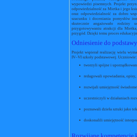
wypowiedzi pisemnych. Projekt przyn
odpowiedzialność za Mietka i jego ksi
oraz odpowiedzialność za dobro wsp
szacunku i doceniania pomysłów in
skutecznie angażowało rodziny u
przygotowywaniu atrakcji dla Mietka
przygód. Dzięki temu proces edukacyjny
Odniesienie do podstawy
Projekt wspierał realizację wielu wy
IV–VI szkoły podstawowej. Uczniowie:
tworzyli spójne i uporządkowa
redagowali opowiadania, opisy, 
rozwijali umiejętność świadom
uczestniczyli w działaniach roz
poznawali dzieła sztuki jako tek
doskonalili umiejętność interp
Rozwijane kompetencje 