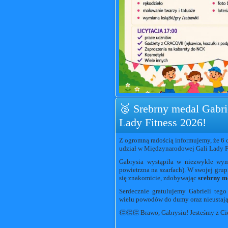
🥈 Srebrny medal Gabri
Lady Fitness 2026!
Z ogromną radością informujemy, że 6 
udział w Międzynarodowej Gali Lady Fi
Gabrysia wystąpiła w niezwykle wy
powietrzna na szarfach). W swojej gru
się znakomicie, zdobywając
srebrny m
Serdecznie gratulujemy Gabrieli teg
wielu powodów do dumy oraz nieustające
👏👏👏 Brawo, Gabrysiu! Jesteśmy z C