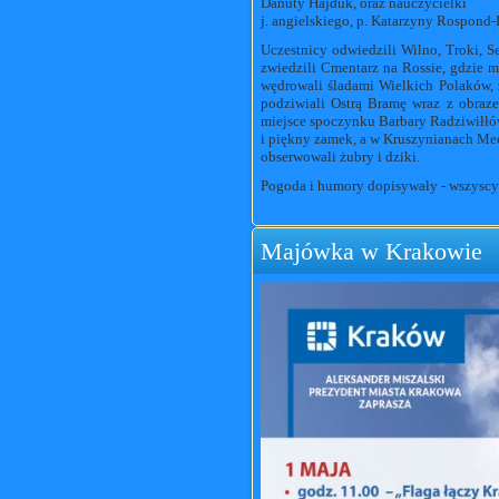
Danuty Hajduk, oraz nauczycielki
j. angielskiego, p. Katarzyny Rospond
Uczestnicy odwiedzili Wilno, Troki, S
zwiedzili Cmentarz na Rossie, gdzie mł
wędrowali śladami Wielkich Polaków, z
podziwiali Ostrą Bramę wraz z obraze
miejsce spoczynku Barbary Radziwiłł
i piękny zamek, a w Kruszynianach Mec
obserwowali żubry i dziki.
Pogoda i humory dopisywały - wszyscy 
Majówka w Krakowie