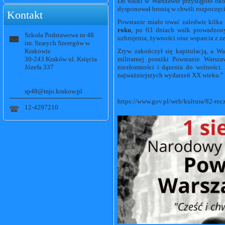
Do walki w Warszawie przystąpiło ok
dysponował bronią w chwili rozpoczęci
Kontakt
Powstanie miało trwać zaledwie kilka 
roku
, po 63 dniach walk prowadzon
Szkoła Podstawowa nr 48
uzbrojenia, żywności oraz wsparcia z z
im. Szarych Szeregów w
Krakowie
Zryw zakończył się kapitulacją, a W
30-243 Kraków ul. Księcia
militarnej porażki Powstanie Warsza
Józefa 337
niezłomności i dązenia do wolności.
najważniejszych wydarzeń XX wieku."
sp48@mjo.krakow.pl
https://www.gov.pl/web/kultura/82-ro
12-4297210