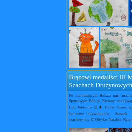
Brązowi medaliści III 
Szachach Drużynowych
Po imponującym finiszu nasi uczni
Sportowym Bakcyl Bielany zdobywają
Ligi Juniorów 🥉♟️. Byłby awans, g
Juniorów. Indywidualnie: Staszek – 
szachownicy 👏 Oliwko, Natalko, Nata