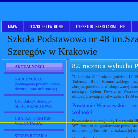
MAPA
O SZKOLE I PATRONIE
DYREKTOR -SEKRETARIAT - BIP
Szkoła Podstawowa nr 48 im.Sz
Szeregów w Krakowie
82. rocznica wybuchu 
AKTUALNOŚCI
"1 sierpnia 1944 roku o godzinie 17.0
NAUCZYCIELE
Tadeusza „Bora” Komorowskiego, rozp
(wymagania przedmiotowe,
zbrojna podziemia w okupowanej Europ
dyżury i inne informacje)
miesiące. Celem Powstania Warszaw
okupacji, trwającej od września 1939 r
UKS Bakcyl Bielany-
Powstanie Warszawskie – sym
SEKCJA SZACHOWA
wolności
GRATKA - CARITAS -
Powstanie rozpoczęło się
1 sierpnia 1
WOLONTARIAT
W”
. Zostało zorganizowane przez Arm
okupowanej Europie – z rozkazu jej d
STREFA RODZICA