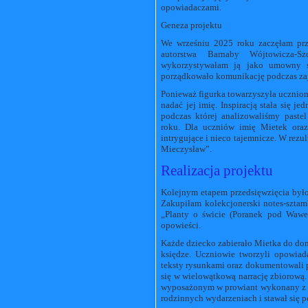
opowiadaczami.
Geneza projektu
We wrześniu 2025 roku zaczęłam przy
autorstwa Barnaby Wójtowicza-S
wykorzystywałam ją jako umowny sy
porządkowało komunikację podczas zaj
Ponieważ figurka towarzyszyła uczniom 
nadać jej imię. Inspiracją stała się j
podczas której analizowaliśmy paste
roku. Dla uczniów imię Mietek ora
intrygujące i nieco tajemnicze. W rezu
Mieczysław”.
Realizacja projektu
Kolejnym etapem przedsięwzięcia był
Zakupiłam kolekcjonerski notes-szta
„Planty o świcie (Poranek pod Wawel
opowieści.
Każde dziecko zabierało Mietka do dom
księdze. Uczniowie tworzyli opowiada
teksty rysunkami oraz dokumentowali p
się w wielowątkową narrację zbiorową
wyposażonym w prowiant wykonany z k
rodzinnych wydarzeniach i stawał się 