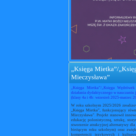
„Księga Mietka”/„Ksi
Mieczysława”
„Księga Mietka”/„Księga Wędrówek 
działania dydaktycznego w nauczaniu j
(klasy 4a i 4b: wrzesień 2025-marzec 2
W roku szkolnym 2025/2026 zrealizow
„Księga Mietka”, funkcjonujący ró
Mieczysława”. Projekt stanowił inno
edukację polonistyczną, sztukę, stor
stworzenie atrakcyjnej alternatywy 
bieżącym roku szkolnym) oraz zwięk
kompetencji językowych i kulturow