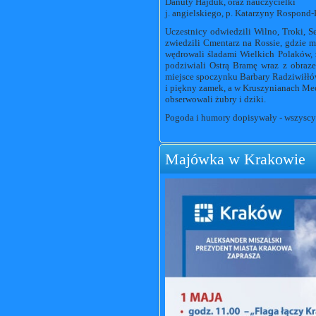
Danuty Hajduk, oraz nauczycielki
j. angielskiego, p. Katarzyny Rospond
Uczestnicy odwiedzili Wilno, Troki, S
zwiedzili Cmentarz na Rossie, gdzie mł
wędrowali śladami Wielkich Polaków, z
podziwiali Ostrą Bramę wraz z obraze
miejsce spoczynku Barbary Radziwiłł
i piękny zamek, a w Kruszynianach Mec
obserwowali żubry i dziki.
Pogoda i humory dopisywały - wszyscy 
Majówka w Krakowie