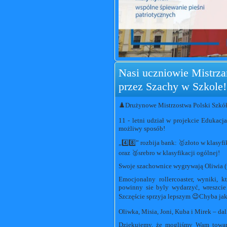
Nasi uczniowie Mistrzam
przez Szachy w Szkole!
♟️Drużynowe Mistrzostwa Polski Szkół k
11 - letni udział w projekcie Eduka
możliwy sposób!
„4️⃣8️⃣” rozbija bank: 🥇złoto w klasy
oraz 🥈srebro w klasyfikacji ogólnej!
Swoje szachownice wygrywają Oliwia (wy
Emocjonalny rollercoaster, wyniki, k
powinny sie byly wydarzyć, wreszcie 
Szczęście sprzyja lepszym 😉Chyba jak
Oliwka, Misia, Joni, Kuba i Mirek – dal
Dziękujemy, że mogliśmy Wam towarz