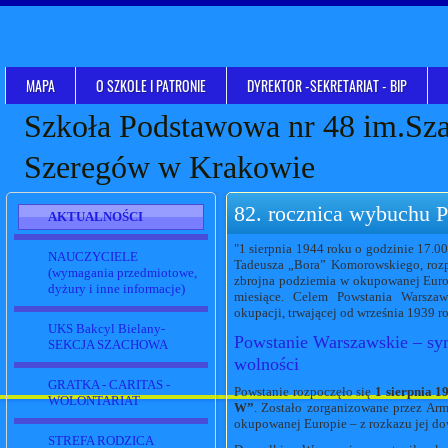
MAPA
O SZKOLE I PATRONIE
DYREKTOR -SEKRETARIAT - BIP
Szkoła Podstawowa nr 48 im.Sz
Szeregów w Krakowie
82. rocznica wybuchu 
AKTUALNOŚCI
"1 sierpnia 1944 roku o godzinie 17.0
NAUCZYCIELE
Tadeusza „Bora” Komorowskiego, rozp
(wymagania przedmiotowe,
zbrojna podziemia w okupowanej Europ
dyżury i inne informacje)
miesiące. Celem Powstania Warszaw
okupacji, trwającej od września 1939 r
UKS Bakcyl Bielany-
Powstanie Warszawskie – sym
SEKCJA SZACHOWA
wolności
GRATKA - CARITAS -
Powstanie rozpoczęło się
1 sierpnia 1
WOLONTARIAT
W”
. Zostało zorganizowane przez Arm
okupowanej Europie – z rozkazu jej d
STREFA RODZICA