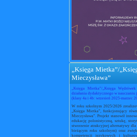
„Księga Mietka”/„Ksi
Mieczysława”
„Księga Mietka”/„Księga Wędrówek 
działania dydaktycznego w nauczaniu j
(klasy 4a i 4b: wrzesień 2025-marzec 2
W roku szkolnym 2025/2026 zrealizow
„Księga Mietka”, funkcjonujący ró
Mieczysława”. Projekt stanowił inno
edukację polonistyczną, sztukę, stor
stworzenie atrakcyjnej alternatywy 
bieżącym roku szkolnym) oraz zwięk
kompetencji językowych i kulturow