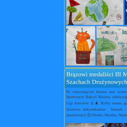
Brązowi medaliści III 
Szachach Drużynowych
Po imponującym finiszu nasi uczni
Sportowym Bakcyl Bielany zdobywają
Ligi Juniorów 🥉♟️. Byłby awans, g
Juniorów. Indywidualnie: Staszek – 
szachownicy 👏 Oliwko, Natalko, Nata