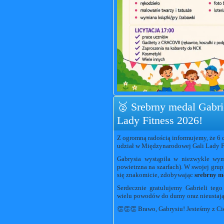
🥈 Srebrny medal Gabri
Lady Fitness 2026!
Z ogromną radością informujemy, że 6 
udział w Międzynarodowej Gali Lady Fi
Gabrysia wystąpiła w niezwykle wy
powietrzna na szarfach). W swojej gru
się znakomicie, zdobywając
srebrny m
Serdecznie gratulujemy Gabrieli teg
wielu powodów do dumy oraz nieustające
👏👏👏 Brawo, Gabrysiu! Jesteśmy z C