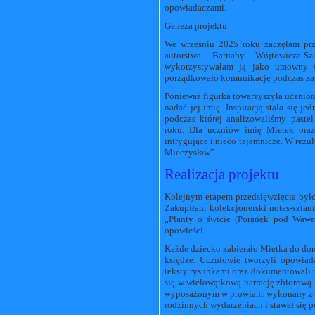
opowiadaczami.
Geneza projektu
We wrześniu 2025 roku zaczęłam przy
autorstwa Barnaby Wójtowicza-S
wykorzystywałam ją jako umowny sy
porządkowało komunikację podczas zaj
Ponieważ figurka towarzyszyła uczniom 
nadać jej imię. Inspiracją stała się j
podczas której analizowaliśmy paste
roku. Dla uczniów imię Mietek ora
intrygujące i nieco tajemnicze. W rezu
Mieczysław”.
Realizacja projektu
Kolejnym etapem przedsięwzięcia był
Zakupiłam kolekcjonerski notes-szta
„Planty o świcie (Poranek pod Wawel
opowieści.
Każde dziecko zabierało Mietka do dom
księdze. Uczniowie tworzyli opowiada
teksty rysunkami oraz dokumentowali p
się w wielowątkową narrację zbiorową
wyposażonym w prowiant wykonany z k
rodzinnych wydarzeniach i stawał się 