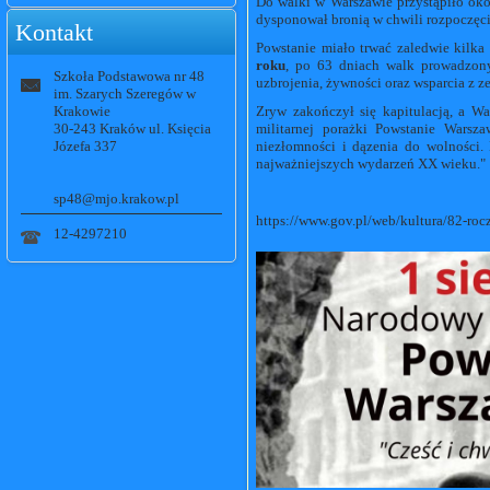
Do walki w Warszawie przystąpiło ok
dysponował bronią w chwili rozpoczęci
Kontakt
Powstanie miało trwać zaledwie kilka 
roku
, po 63 dniach walk prowadzon
Szkoła Podstawowa nr 48
uzbrojenia, żywności oraz wsparcia z z
im. Szarych Szeregów w
Krakowie
Zryw zakończył się kapitulacją, a W
30-243 Kraków ul. Księcia
militarnej porażki Powstanie Warsza
Józefa 337
niezłomności i dązenia do wolności.
najważniejszych wydarzeń XX wieku."
sp48@mjo.krakow.pl
https://www.gov.pl/web/kultura/82-ro
12-4297210