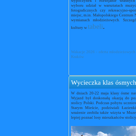
wypoczynek i rozwijanie własnych
wyboru udział w warsztatach muzycz
fotograficznych czy rekreacyjno-sp
miejsc, m.in. Małopolskiego Centrum 
wymianach młodzieżowych. Szczeg
tabeli
.
kultury w
Wakacje 2026 - oferta młodzieżowych 
Kraków
Wycieczka klas ósmyc
W dniach 20-22 maja klasy ósme nas
Wyjazd był doskonałą okazją do pozn
stolicy Polski. Podczas pobytu ucznio
Starym Mieście, podziwiali
Łazienk
wrażenie zrobiła także wizyta w
Muze
lepiej poznać losy mieszkańców stolicy