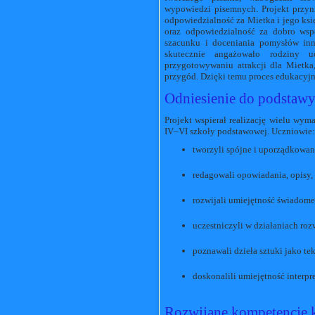
wypowiedzi pisemnych. Projekt przyn
odpowiedzialność za Mietka i jego ksi
oraz odpowiedzialność za dobro wsp
szacunku i doceniania pomysłów in
skutecznie angażowało rodziny u
przygotowywaniu atrakcji dla Mietka
przygód. Dzięki temu proces edukacyjny
Odniesienie do podstawy
Projekt wspierał realizację wielu wy
IV–VI szkoły podstawowej. Uczniowie:
tworzyli spójne i uporządkowa
redagowali opowiadania, opisy, 
rozwijali umiejętność świadom
uczestniczyli w działaniach roz
poznawali dzieła sztuki jako tek
doskonalili umiejętność interp
Rozwijane kompetencje 