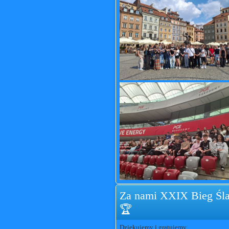
Za nami XXIX Bieg Śla
🏆
Dziękujemy i gratujemy