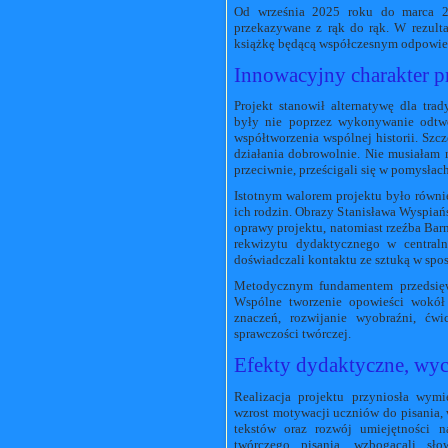
Od września 2025 roku do marca 20
przekazywane z rąk do rąk. W rezulta
książkę będącą współczesnym odpowi
Innowacyjny charakter p
Projekt stanowił alternatywę dla tr
były nie poprzez wykonywanie odtwór
współtworzenia wspólnej historii. Szc
działania dobrowolnie. Nie musiała
przeciwnie, prześcigali się w pomysła
Istotnym walorem projektu było równi
ich rodzin. Obrazy Stanisława Wyspiańs
oprawy projektu, natomiast rzeźba Barn
rekwizytu dydaktycznego w centraln
doświadczali kontaktu ze sztuką w spos
Metodycznym fundamentem przedsięwzi
Wspólne tworzenie opowieści wokół
znaczeń, rozwijanie wyobraźni, ćwi
sprawczości twórczej.
Efekty dydaktyczne, wy
Realizacja projektu przyniosła wym
wzrost motywacji uczniów do pisania, 
tekstów oraz rozwój umiejętności n
twórczego pisania, wzbogacali sło