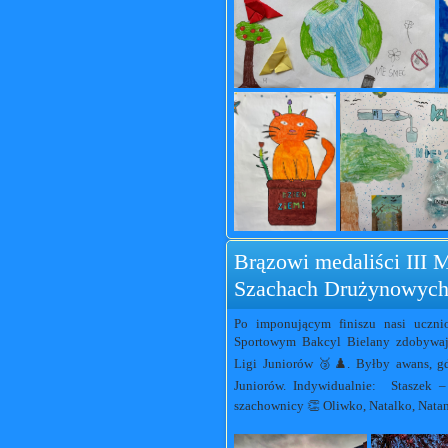
Brązowi medaliści III 
Szachach Drużynowych
Po imponującym finiszu nasi uczni
Sportowym Bakcyl Bielany zdobywają
Ligi Juniorów 🥉♟️. Byłby awans, g
Juniorów. Indywidualnie: Staszek – 
szachownicy 👏 Oliwko, Natalko, Nata