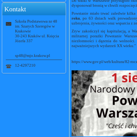
Do walki w Warszawie przystąpiło ok
dysponował bronią w chwili rozpoczęci
Kontakt
Powstanie miało trwać zaledwie kilka 
roku
, po 63 dniach walk prowadzon
Szkoła Podstawowa nr 48
uzbrojenia, żywności oraz wsparcia z z
im. Szarych Szeregów w
Krakowie
Zryw zakończył się kapitulacją, a W
30-243 Kraków ul. Księcia
militarnej porażki Powstanie Warsza
Józefa 337
niezłomności i dązenia do wolności.
najważniejszych wydarzeń XX wieku."
sp48@mjo.krakow.pl
https://www.gov.pl/web/kultura/82-ro
12-4297210