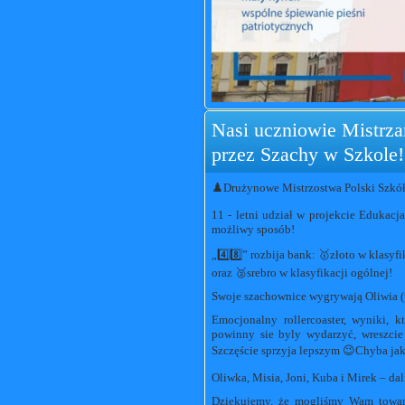
Nasi uczniowie Mistrzam
przez Szachy w Szkole!
♟️Drużynowe Mistrzostwa Polski Szkół k
11 - letni udział w projekcie Eduka
możliwy sposób!
„4️⃣8️⃣” rozbija bank: 🥇złoto w klasy
oraz 🥈srebro w klasyfikacji ogólnej!
Swoje szachownice wygrywają Oliwia (wy
Emocjonalny rollercoaster, wyniki, k
powinny sie byly wydarzyć, wreszcie 
Szczęście sprzyja lepszym 😉Chyba jak
Oliwka, Misia, Joni, Kuba i Mirek – dal
Dziękujemy, że mogliśmy Wam towarz