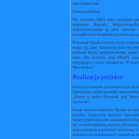
opowiadaczami.
Geneza projektu
We wrześniu 2025 roku zaczęłam przy
autorstwa Barnaby Wójtowicza-S
wykorzystywałam ją jako umowny sy
porządkowało komunikację podczas zaj
Ponieważ figurka towarzyszyła uczniom 
nadać jej imię. Inspiracją stała się j
podczas której analizowaliśmy paste
roku. Dla uczniów imię Mietek ora
intrygujące i nieco tajemnicze. W rezu
Mieczysław”.
Realizacja projektu
Kolejnym etapem przedsięwzięcia był
Zakupiłam kolekcjonerski notes-szta
„Planty o świcie (Poranek pod Wawel
opowieści.
Każde dziecko zabierało Mietka do dom
księdze. Uczniowie tworzyli opowiada
teksty rysunkami oraz dokumentowali p
się w wielowątkową narrację zbiorową
wyposażonym w prowiant wykonany z k
rodzinnych wydarzeniach i stawał się 