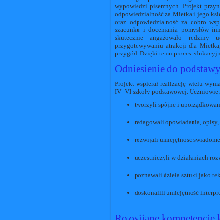
wypowiedzi pisemnych. Projekt przyn
odpowiedzialność za Mietka i jego ksi
oraz odpowiedzialność za dobro wsp
szacunku i doceniania pomysłów in
skutecznie angażowało rodziny u
przygotowywaniu atrakcji dla Mietka
przygód. Dzięki temu proces edukacyjny
Odniesienie do podstawy
Projekt wspierał realizację wielu wy
IV–VI szkoły podstawowej. Uczniowie:
tworzyli spójne i uporządkowa
redagowali opowiadania, opisy, 
rozwijali umiejętność świadom
uczestniczyli w działaniach roz
poznawali dzieła sztuki jako tek
doskonalili umiejętność interp
Rozwijane kompetencje 