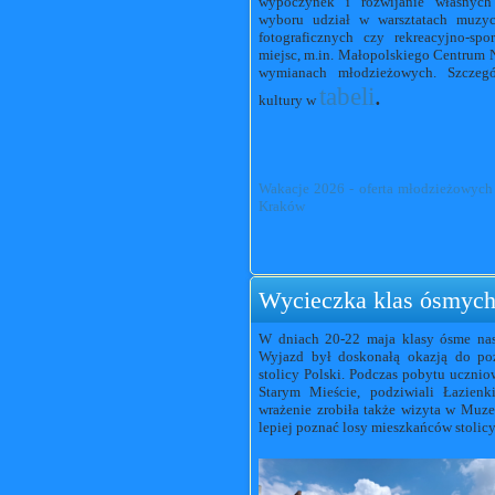
wypoczynek i rozwijanie własnych
wyboru udział w warsztatach muzycz
fotograficznych czy rekreacyjno-sp
miejsc, m.in. Małopolskiego Centrum 
wymianach młodzieżowych. Szczeg
tabeli
.
kultury w
Wakacje 2026 - oferta młodzieżowych 
Kraków
Wycieczka klas ósmyc
W dniach 20-22 maja klasy ósme nas
Wyjazd był doskonałą okazją do pozn
stolicy Polski. Podczas pobytu ucznio
Starym Mieście, podziwiali
Łazienk
wrażenie zrobiła także wizyta w
Muze
lepiej poznać losy mieszkańców stolicy