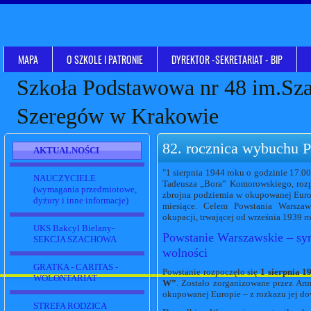
MAPA
O SZKOLE I PATRONIE
DYREKTOR -SEKRETARIAT - BIP
Szkoła Podstawowa nr 48 im.Sz
Szeregów w Krakowie
82. rocznica wybuchu 
AKTUALNOŚCI
"1 sierpnia 1944 roku o godzinie 17.0
NAUCZYCIELE
Tadeusza „Bora” Komorowskiego, rozp
(wymagania przedmiotowe,
zbrojna podziemia w okupowanej Europ
dyżury i inne informacje)
miesiące. Celem Powstania Warszaw
okupacji, trwającej od września 1939 r
UKS Bakcyl Bielany-
Powstanie Warszawskie – sym
SEKCJA SZACHOWA
wolności
GRATKA - CARITAS -
Powstanie rozpoczęło się
1 sierpnia 1
WOLONTARIAT
W”
. Zostało zorganizowane przez Arm
okupowanej Europie – z rozkazu jej d
STREFA RODZICA