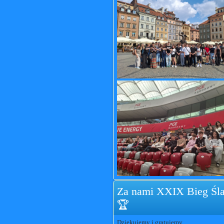
Za nami XXIX Bieg Śla
🏆
Dziękujemy i gratujemy