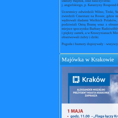
Danuty Hajduk, oraz nauczycielki
j. angielskiego, p. Katarzyny Rospond
Uczestnicy odwiedzili Wilno, Troki, S
zwiedzili Cmentarz na Rossie, gdzie mł
wędrowali śladami Wielkich Polaków, z
podziwiali Ostrą Bramę wraz z obraze
miejsce spoczynku Barbary Radziwiłł
i piękny zamek, a w Kruszynianach Mec
obserwowali żubry i dziki.
Pogoda i humory dopisywały - wszyscy 
Majówka w Krakowie