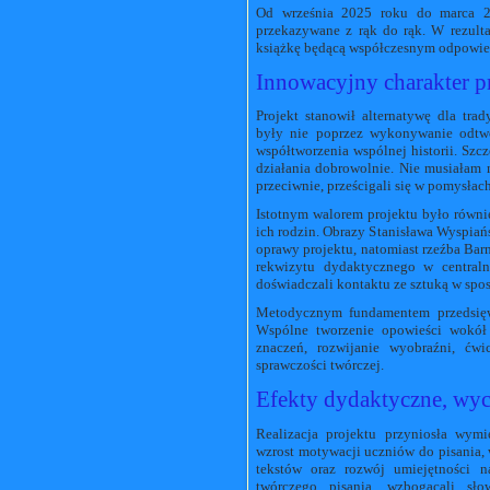
Od września 2025 roku do marca 20
przekazywane z rąk do rąk. W rezulta
książkę będącą współczesnym odpowi
Innowacyjny charakter p
Projekt stanowił alternatywę dla tr
były nie poprzez wykonywanie odtwór
współtworzenia wspólnej historii. Szc
działania dobrowolnie. Nie musiała
przeciwnie, prześcigali się w pomysła
Istotnym walorem projektu było równi
ich rodzin. Obrazy Stanisława Wyspiańs
oprawy projektu, natomiast rzeźba Barn
rekwizytu dydaktycznego w centraln
doświadczali kontaktu ze sztuką w spos
Metodycznym fundamentem przedsięwzi
Wspólne tworzenie opowieści wokół
znaczeń, rozwijanie wyobraźni, ćwi
sprawczości twórczej.
Efekty dydaktyczne, wy
Realizacja projektu przyniosła wym
wzrost motywacji uczniów do pisania, 
tekstów oraz rozwój umiejętności n
twórczego pisania, wzbogacali sło