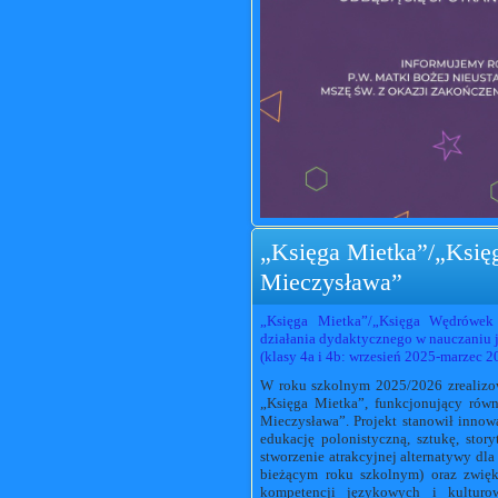
„Księga Mietka”/„Ksi
Mieczysława”
„Księga Mietka”/„Księga Wędrówek 
działania dydaktycznego w nauczaniu j
(klasy 4a i 4b: wrzesień 2025-marzec 2
W roku szkolnym 2025/2026 zrealizow
„Księga Mietka”, funkcjonujący ró
Mieczysława”. Projekt stanowił inno
edukację polonistyczną, sztukę, stor
stworzenie atrakcyjnej alternatywy 
bieżącym roku szkolnym) oraz zwięk
kompetencji językowych i kulturow