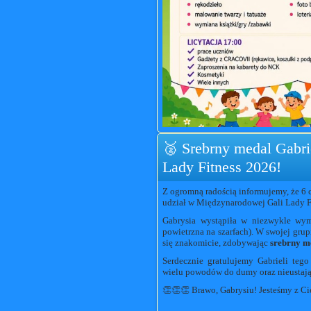
🥈 Srebrny medal Gabri
Lady Fitness 2026!
Z ogromną radością informujemy, że 6 
udział w Międzynarodowej Gali Lady Fi
Gabrysia wystąpiła w niezwykle wy
powietrzna na szarfach). W swojej gru
się znakomicie, zdobywając
srebrny m
Serdecznie gratulujemy Gabrieli teg
wielu powodów do dumy oraz nieustające
👏👏👏 Brawo, Gabrysiu! Jesteśmy z C