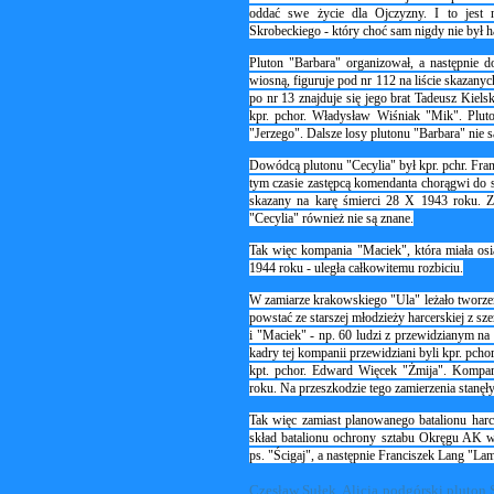
oddać swe życie dla Ojczyzny. I to jest n
Skrobeckiego - który choć sam nigdy nie był ha
Pluton "Barbara" organizował, a następnie d
wiosną, figuruje pod nr 112 na liście skazanych
po nr 13 znajduje się jego brat Tadeusz Kiels
kpr. pchor. Władysław Wiśniak "Mik". Plut
"Jerzego". Dalsze losy plutonu "Barbara" nie s
Dowódcą plutonu "Cecylia" był kpr. pchr. Fr
tym czasie zastępcą komendanta chorągwi do
skazany na karę śmierci 28 X 1943 roku. Zg
"Cecylia" również nie są znane.
Tak więc kompania "Maciek", która miała osi
1944 roku - uległa całkowitemu rozbiciu.
W zamiarze krakowskiego "Ula" leżało tworzen
powstać ze starszej młodzieży harcerskiej z
i "Maciek" - np. 60 ludzi z przewidzianym n
kadry tej kompanii przewidziani byli kpr. pch
kpt. pchor. Edward Więcek "Żmija". Kompan
roku. Na przeszkodzie tego zamierzenia stanęły
Tak więc zamiast planowanego batalionu har
skład batalionu ochrony sztabu Okręgu AK 
ps. "Ścigaj", a następnie Franciszek Lang "Lam
Czesław Sułek, Alicja podgórski pluton