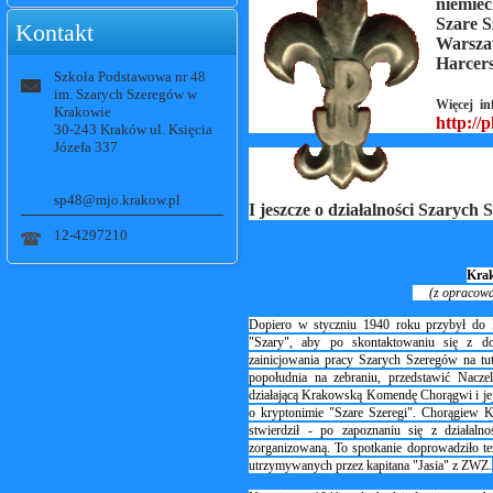
niemiec
Szare S
Kontakt
Warsza
Harcers
Szkoła Podstawowa nr 48
im. Szarych Szeregów w
Więcej in
Krakowie
http://
30-243 Kraków ul. Księcia
Józefa 337
sp48@mjo.krakow.pl
I jeszcze o działalności Szarych
12-4297210
Krak
(z opracowani
Dopiero w styczniu 1940 roku przybył do
"Szary", aby po skontaktowaniu się z 
zainicjowania pracy Szarych Szeregów na tut
popołudnia na zebraniu, przedstawić Nacze
działającą Krakowską Komendę Chorągwi i jej
o kryptonimie "Szare Szeregi". Chorągiew K
stwierdził - po zapoznaniu się z działal
zorganizowaną. To spotkanie doprowadziło t
utrzymywanych przez kapitana "Jasia" z ZWZ.