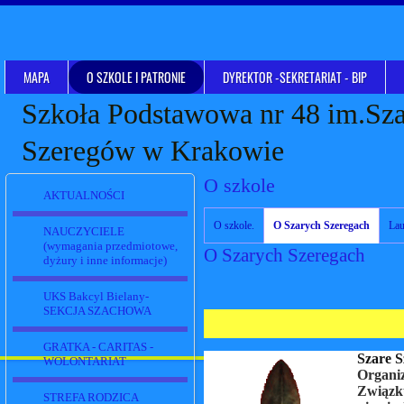
MAPA
O SZKOLE I PATRONIE
DYREKTOR -SEKRETARIAT - BIP
Szkoła Podstawowa nr 48 im.Sz
Szeregów w Krakowie
O szkole
AKTUALNOŚCI
O szkole.
O Szarych Szeregach
NAUCZYCIELE
(wymagania przedmiotowe,
O Szarych Szeregach
dyżury i inne informacje)
UKS Bakcyl Bielany-
SEKCJA SZACHOWA
GRATKA - CARITAS -
Szare S
WOLONTARIAT
Organiz
Związku
STREFA RODZICA