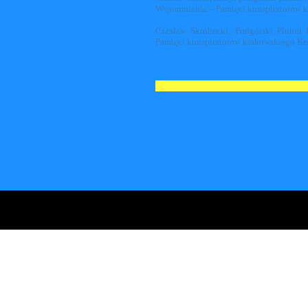
Wspomnienia – Pamięci konspiratorów
Czesław Skrobecki, Podgórski Pluton
Pamięci konspiratorów krakowskiego K