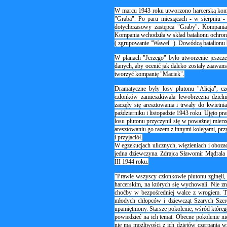
W marcu 1943 roku utworzono harcerską komp
"Graba". Po paru miesiącach - w sierpniu - 
dotychczasowy zastępca "Graby". Kompania s
Kompania wchodziła w skład batalionu ochro
( zgrupowanie "Wawel" ). Dowódcą batalionu b
W planach "Jerzego" było utworzenie jeszcz
danych, aby ocenić jak daleko zostały zaawans
tworzyć kompanię "Maciek".
Dramatyczne były losy plutonu "Alicja", 
członków zamieszkiwała lewobrzeżną dziel
zaczęły się aresztowania i trwały do kwietn
październiku i listopadzie 1943 roku. Ujęto p
losu plutonu przyczynił się w poważnej mierz
aresztowaniu go razem z innymi kolegami, prz
i przyjaciół.
W egzekucjach ulicznych, więzieniach i obozac
jedna dziewczyna. Zdrajca Sławomir Mądrala 
III 1944 roku.
"Prawie wszyscy członkowie plutonu zginęli,
harcerskim, na których się wychowali. Nie zn
choćby w bezpośredniej walce z wrogiem. Tra
młodych chłopców i dziewcząt Szarych Szer
upamiętniony. Starsze pokolenie, wśród którego 
powiedzieć na ich temat. Obecne pokolenie n
nie ma możliwości z ich dziejów czerpania wz