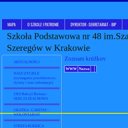
MAPA
O SZKOLE I PATRONIE
DYREKTOR -SEKRETARIAT - BIP
Szkoła Podstawowa nr 48 im.Sz
Szeregów w Krakowie
Zoznam krúžkov
AKTUALNOŚCI
WWW
Nazwa
NAUCZYCIELE
(wymagania przedmiotowe,
dyżury i inne informacje)
UKS Bakcyl Bielany-
SEKCJA SZACHOWA
GRATKA - CARITAS -
WOLONTARIAT
STREFA RODZICA