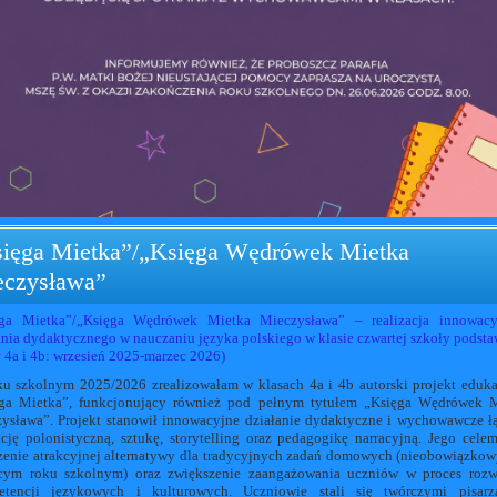
ięga Mietka”/„Księga Wędrówek Mietka
czysława”
ęga Mietka”/„Księga Wędrówek Mietka Mieczysława” – realizacja innowacy
ania dydaktycznego w nauczaniu języka polskiego w klasie czwartej szkoły podst
y 4a i 4b: wrzesień 2025-marzec 2026)
u szkolnym 2025/2026 zrealizowałam w klasach 4a i 4b autorski projekt eduk
ga Mietka”, funkcjonujący również pod pełnym tytułem „Księga Wędrówek 
ysława”. Projekt stanowił innowacyjne działanie dydaktyczne i wychowawcze ł
cję polonistyczną, sztukę, storytelling oraz pedagogikę narracyjną. Jego cele
zenie atrakcyjnej alternatywy dla tradycyjnych zadań domowych (nieobowiązko
cym roku szkolnym) oraz zwiększenie zaangażowania uczniów w proces rozw
etencji językowych i kulturowych. Uczniowie stali się twórczymi pisarz