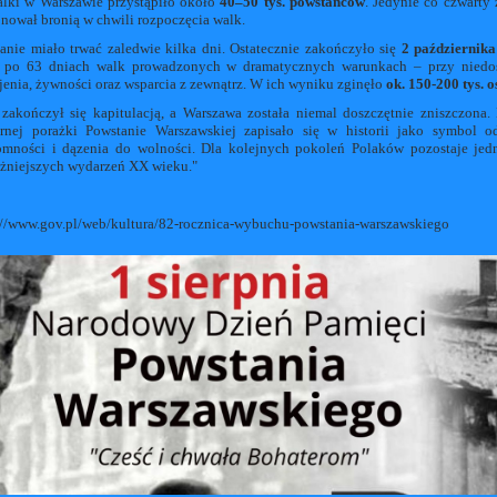
lki w Warszawie przystąpiło około
40–50 tys. powstańców
. Jedynie co czwarty 
nował bronią w chwili rozpoczęcia walk.
anie miało trwać zaledwie kilka dni. Ostatecznie zakończyło się
2 październik
, po 63 dniach walk prowadzonych w dramatycznych warunkach – przy niedo
jenia, żywności oraz wsparcia z zewnątrz. W ich wyniku zginęło
ok. 150-200 tys. o
zakończył się kapitulacją, a Warszawa została niemal doszczętnie zniszczona
arnej porażki Powstanie Warszawskiej zapisało się w historii jako symbol o
omności i dązenia do wolności. Dla kolejnych pokoleń Polaków pozostaje je
żniejszych wydarzeń XX wieku."
://www.gov.pl/web/kultura/82-rocznica-wybuchu-powstania-warszawskiego