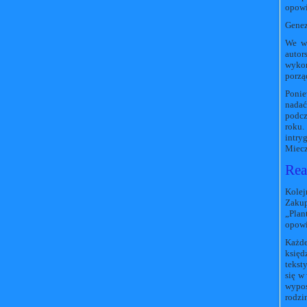
opowi
Genez
We wr
auto
wykor
porzą
Ponie
nadać
podcz
roku.
intry
Miecz
Rea
Kolej
Zakup
„Plan
opowi
Każde
księd
tekst
się w
wypos
rodzi