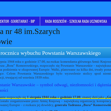
EKTOR -SEKRETARIAT - BIP
RADA RODZICÓW - SZKOLNA RADA UCZNIOWSKA
 nr 48 im.Szarych
owie
 rocznica wybuchu Powstania Warszawskiego
erpnia 1944 roku o godzinie 17.00, na rozkaz komendanta głównego Armii Krajowe
sza „Bora” Komorowskiego, rozpoczęło się Powstanie Warszawskie - największa
na podziemia w okupowanej Europie. Walki, planowane na kilka dni, trwały pon
ące. Celem Powstania Warszawskiego było wyzwolenie stolicy spod niemie
cji, trwającej od września 1939 roku.
tanie Warszawskie – symbol odwagi, niezłomności i dążenia
ności
anie rozpoczęło się
1 sierpnia 1944 roku
o
godzinie 17.00
, znanej dziś jako
„Go
Zostało zorganizowane przez Armię Krajową – największą organizację konspirac
wanej Europie – z rozkazu jej dowódcy,
generała Tadeusza „Bora” Komorowsk