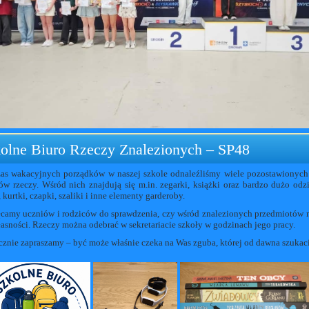
olne Biuro Rzeczy Znalezionych – SP48
as wakacyjnych porządków w naszej szkole odnaleźliśmy wiele pozostawionych
ów rzeczy. Wśród nich znajdują się m.in. zegarki, książki oraz bardzo dużo odz
 kurtki, czapki, szaliki i inne elementy garderoby.
camy uczniów i rodziców do sprawdzenia, czy wśród znalezionych przedmiotów 
łasności. Rzeczy można odebrać w sekretariacie szkoły w godzinach jego pracy.
cznie zapraszamy – być może właśnie czeka na Was zguba, której od dawna szukac