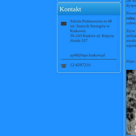
Do wa
dyspo
Kontakt
Powst
roku
Szkoła Podstawowa nr 48
uzbro
im. Szarych Szeregów w
Krakowie
Zryw 
30-243 Kraków ul. Księcia
milit
Józefa 337
niezł
najwa
sp48@mjo.krakow.pl
https
12-4297210