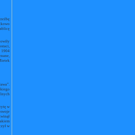
rzeźbę
tkowo
blicę
nowiły
staci,
z 1904
znane,
Mietek
ława”.
skiego
ólnych
zytę w
 swoje
zwinął
cakiem
czył w