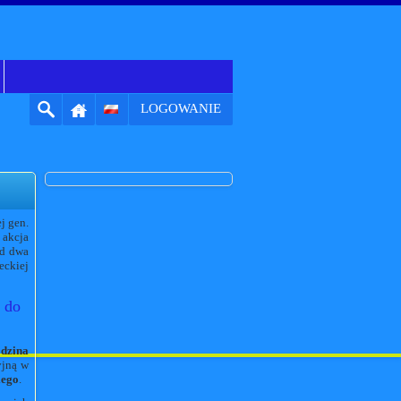
LOGOWANIE
j gen.
 akcja
ad dwa
ckiej
 do
dzina
yjną w
iego
.