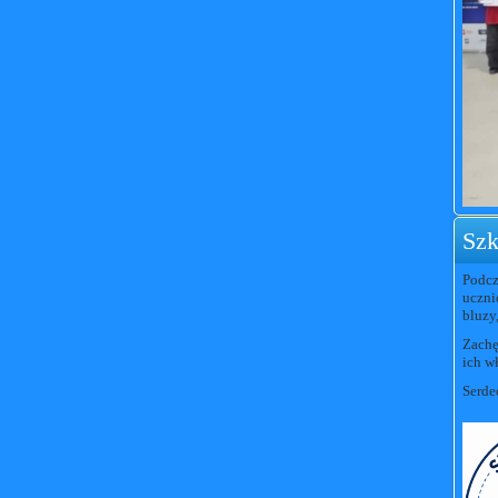
Szk
Podcz
uczni
bluzy,
Zachę
ich w
Serde