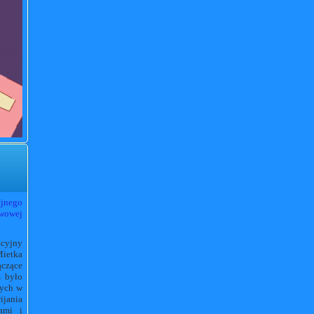
jnego
awowej
acyjny
Mietka
ączące
m było
wych w
ijania
ami i