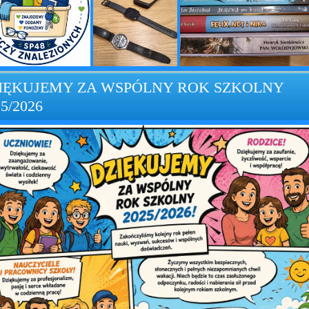
IĘKUJEMY ZA WSPÓLNY ROK SZKOLNY
5/2026