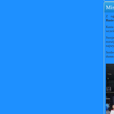
Mis
Z og
Rusie
Kasi
wcześ
Swoj
rozwi
najwy
Serde
dumni