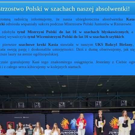
trzostwo Polski w szachach naszej absolwentki!
romną radością informujemy, że nasza ubiegłoroczna absolwentka
Kata
cki
odniosła wspaniały sukces podczas Mistrzostw Polski Juniorów w Rzeszowie.
a zdobyła
tytuł Mistrzyni Polski do lat 16 w szachach błyskawicznych
, a
niej wywalczyła
tytuł Wicemistrzyni Polski do lat 16 w szachach szybkich
.
e pierwsze
szachowe kroki Kasia
stawiała w naszym
UKS Bakcyl Bielany
,
jała swoją pasję i doskonaliła umiejętności. Dziś z dumą obserwujemy, jak si
ższe laury na arenie ogólnopolskiej.
cznie gratulujemy Kasi tego znakomitego osiągnięcia. Jesteśmy z Ciebie og
 i z całego serca kibicujemy w kolejnych startach.