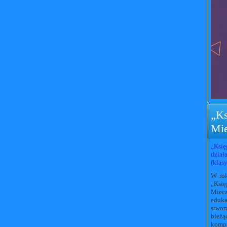
„Ks
Mie
„Ksi
dział
(klas
W rok
„Księ
Miecz
eduka
stwor
bieżą
komp