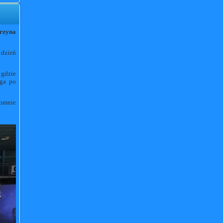
rzyna
 dzień
 gdzie
ęga po
romnie