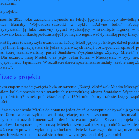
adaczami.
a projektu
ześniu 2025 roku zaczęłam przynosić na lekcje języka polskiego niewielką 
rstwa Barnaby Wójtowicza-Szczotki z cyklu „Dziwne ludki”. Począ
zystywałam ją jako umowny sygnał wyciszający – stuknięcie figurką w ta
dkowało komunikację podczas zajęć i pomagało regulować dynamikę pracy klasy.
waż figurka towarzyszyła uczniom na każdej lekcji języka polskiego, dzieci posta
 jej imię. Inspiracją stała się jedna z pierwszych lekcji poświęconych opisowi po
as której analizowaliśmy pastel Stanisława Wyspiańskiego „Śpiący Mietek” 
 Dla uczniów imię Mietek oraz jego pełna forma – Mieczysław – były nie
gujące i nieco tajemnicze. W rezultacie dzieci spontanicznie nadały rzeźbie imię „
ysław”.
lizacja projektu
nym etapem przedsięwzięcia było stworzenie „Księgi Wędrówek Mietka Mieczys
iłam kolekcjonerski notes-sztambuch z reprodukcją obrazu Stanisława Wyspiań
ty o świcie (Poranek pod Wawelem)” z 1894 roku, który stał się księgą wsp
eści.
 dziecko zabierało Mietka do domu na jeden dzień, a następnie opisywało jego wi
ze. Uczniowie tworzyli opowiadania, relacje, opisy i wspomnienia, ilustrowali
y rysunkami oraz dokumentowali pobyt bohatera fotografiami. Z czasem projekt ro
 wielowątkową narrację zbiorową. Mietek otrzymywał prezenty, podróżował z ple
ażonym w prowiant wykonany z klocków, odwiedzał zwierzęta domowe, uczestni
nnych wydarzeniach i stawał się pełnoprawnym gościem kolejnych rodzin.