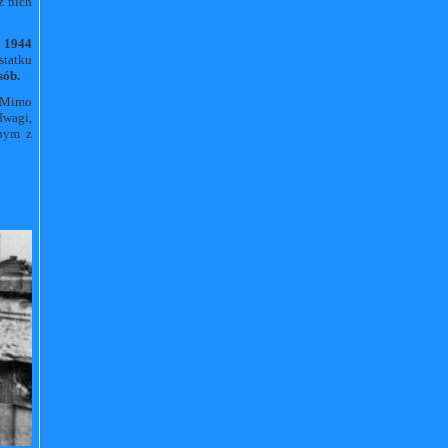
z nich
a 1944
statku
sób.
. Mimo
dwagi,
dnym z