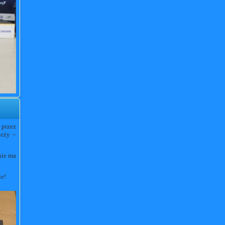
 przez
ieży –
nie ma
ie!