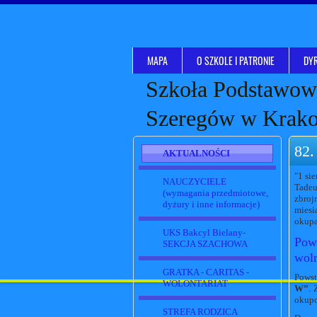
MAPA
O SZKOLE I PATRONIE
DYR
Szkoła Podstawowa
Szeregów w Krak
82.
AKTUALNOŚCI
"1 si
NAUCZYCIELE
Tadeu
(wymagania przedmiotowe,
zbroj
dyżury i inne informacje)
miesi
okupa
UKS Bakcyl Bielany-
Pows
SEKCJA SZACHOWA
wol
GRATKA - CARITAS -
Powst
WOLONTARIAT
W”
. 
okupo
STREFA RODZICA