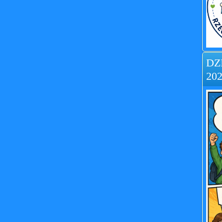
DZ
202